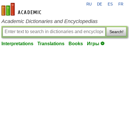
RU
DE
ES
FR
en-academic.com
Academic Dictionaries and Encyclopedias
Search!
Interpretations
Translations
Books
Игры ⚽