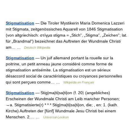
Stigmatisation
— Die Tiroler Mystikerin Maria Domenica Lazzeri
mit Stigmata, zeitgenössisches Aquarell von 1846 Stigmatisation
(von altgriechisch: στíγμα stigma = „Stich“, „Stigma“, „Zeichen“; lat.
für „Brandmal“) bezeichnet das Auftreten der Wundmale Christi
am… …
Deutsch Wikipedia
Stigmatisation
— Un juif allemand portant la rouelle sur la
poitrine, un petit anneau jaune considéré comme forme de
stigmatisation antisémite. La stigmatisation est un sérieux
désaccord social de caractéristiques ou croyances personnelles
qui sont perçues comme… …
Wikipédia en Français
Stigmatisation
— Stig|ma|ti|sa|ti|on 〈f. 20〉 (angebliches)
Erscheinen der Wundmale Christi am Leib mancher Personen;
→a. Stigmatisierte(r) * * * Stig|ma|ti|sa|ti|on, die; , en: 1. (kath.
Kirche) Auftreten der [fünf] Wundmale Jesu Christi bei einem
Menschen. 2.… …
Universal-Lexikon