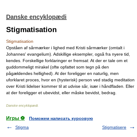
Danske encyklopædi
Stigmatisation
Stigmatisation
Opståen af sårmærker i lighed med Kristi sårmærker (omtalt i
Johannes' evangelium). Adskillige eksempler, også fra nyere tid,
kendes. Forskellige forklaringer er fremsat: At der er tale om et
guddommeligt mirakel (ofte opfattet som tegn på den
pågældendes hellighed). At der foreligger en naturlig, men
uforklaret proces, hvor en (hysterisk) person ved stadig meditation
over Kristi lidelser kommer til at udvise sår, især i håndfladen. Eller
at der foreligger et ubevidst, eller måske bevidst, bedrag.
Danske encyklopædi
.
Игры ⚽
Поможем написать курсовую
Stigma
Stigmatisere