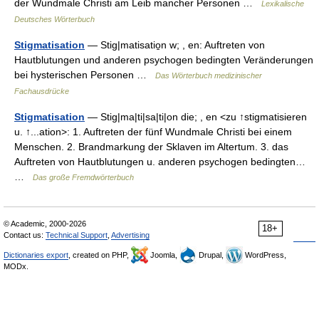
der Wundmale Christi am Leib mancher Personen …
Lexikalische
Deutsches Wörterbuch
Stigmatisation
— Stig|matisatio̱n w; , en: Auftreten von
Hautblutungen und anderen psychogen bedingten Veränderungen
bei hysterischen Personen …
Das Wörterbuch medizinischer
Fachausdrücke
Stigmatisation
— Stig|ma|ti|sa|ti|on die; , en <zu ↑stigmatisieren
u. ↑...ation>: 1. Auftreten der fünf Wundmale Christi bei einem
Menschen. 2. Brandmarkung der Sklaven im Altertum. 3. das
Auftreten von Hautblutungen u. anderen psychogen bedingten…
…
Das große Fremdwörterbuch
© Academic, 2000-2026
18+
Contact us:
Technical Support
,
Advertising
Dictionaries export
, created on PHP,
Joomla,
Drupal,
WordPress,
MODx.