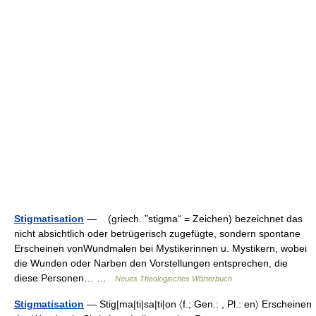
Stigmatisation
— (griech. ”stigma“ = Zeichen) bezeichnet das
nicht absichtlich oder betrügerisch zugefügte, sondern spontane
Erscheinen vonWundmalen bei Mystikerinnen u. Mystikern, wobei
die Wunden oder Narben den Vorstellungen entsprechen, die
diese Personen… …
Neues Theologisches Wörterbuch
Stigmatisation
— Stig|ma|ti|sa|ti|on 〈f.; Gen.: , Pl.: en〉 Erscheinen