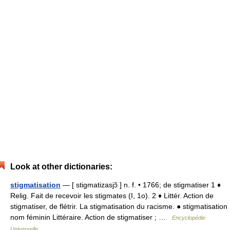
Look at other dictionaries:
stigmatisation
— [ stigmatizasjɔ̃ ] n. f. • 1766; de stigmatiser 1 ♦
Relig. Fait de recevoir les stigmates (I, 1o). 2 ♦ Littér. Action de
stigmatiser, de flétrir. La stigmatisation du racisme. ● stigmatisation
nom féminin Littéraire. Action de stigmatiser ; …
Encyclopédie
Universelle